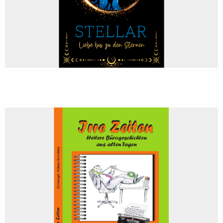
von Christoph Külzer-Schröder EUR 9,90
Bücher | Literatur aus Nordhessen